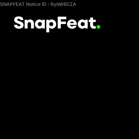
Aller
SNAPFEAT Notice ID : RybW6CZA
au
contenu